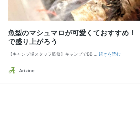
魚型のマシュマロが可愛くておすすめ！「
で盛り上がろう
魚
【キャンプ場スタッフ監修】キャンプでBB …
続きを読む
型
の
Arizine
マ
シ
ュ
マ
ロ
が
可
愛
く
て
お