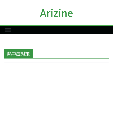
コ
Arizine
ン
テ
ン
ツ
へ
ス
キ
熱中症対策
ッ
プ