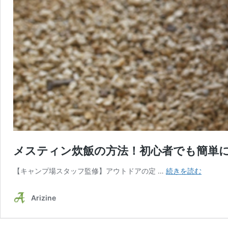
メスティン炊飯の方法！初心者でも簡単
メ
【キャンプ場スタッフ監修】アウトドアの定 …
続きを読む
ス
テ
Arizine
ィ
ン
炊