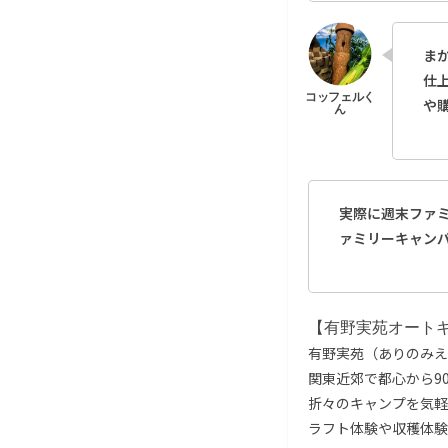
ま
仕
や
実際に週末ファ
ァミリーキャン
【有野実苑オート
有野実苑（ありのみえ
関東近郊で都心から9
折々のキャンプを気軽
ラフト体験や収穫体験