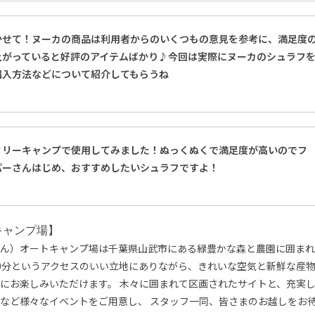
かせて！ヌーカの商品は利用者からのいくつもの意見を参考に、満足度
上がっていると好評のアイテムばかり♪今回は実際にヌーカのシュラフ
購入方法などについて紹介してもらうね
ミリーキャンプで使用してみました！ぬっくぬくで満足度が高いのでフ
パーさんはじめ、おすすめしたいシュラフですよ！
キャンプ場】
ん）オートキャンプ場は千葉県山武市にある緑豊かな森と農園に囲まれ
0分というアクセスのいい立地にありながら、きれいな空気と新鮮な産
にお楽しみいただけます。 木々に囲まれて区画されたサイトと、充実
など様々なイベントをご用意し、 スタッフ一同、皆さまのお越しをお