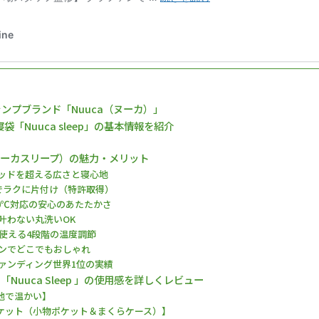
ャンプブランド「Nuuca（ヌーカ）」
袋「Nuuca sleep」の基本情報を紹介
ep（ヌーカスリープ）の魅力・メリット
ベッドを超える広さと寝心地
分でラクに片付け（特許取得）
−10℃対応の安心のあたたかさ
叶わない丸洗いOK
中使える4段階の温度調節
インでどこでもおしゃれ
ファンディング世界1位の実績
「Nuuca Sleep 」の使用感を詳しくレビュー
地で温かい】
ケット（小物ポケット＆まくらケース）】