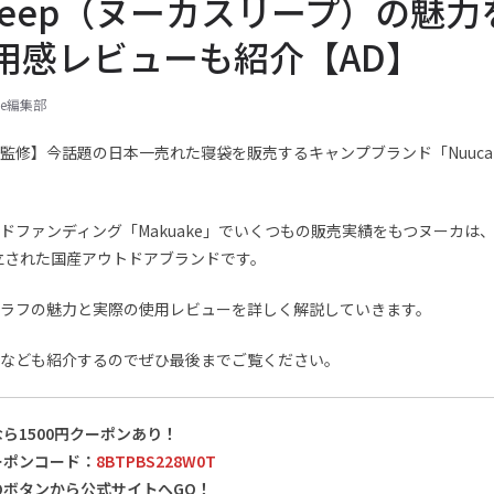
 Sleep（ヌーカスリープ）の魅
用感レビューも紹介【AD】
ine編集部
監修】今話題の日本一売れた寝袋を販売するキャンプブランド「Nuuc
ドファンディング「Makuake」でいくつもの販売実績をもつヌーカは
設立された国産アウトドアブランドです。
ラフの魅力と実際の使用レビューを詳しく解説していきます。
なども紹介するのでぜひ最後までご覧ください。
ら1500円クーポンあり！
ーポンコード：
8BTPBS228W0T
のボタンから公式サイトへGO！