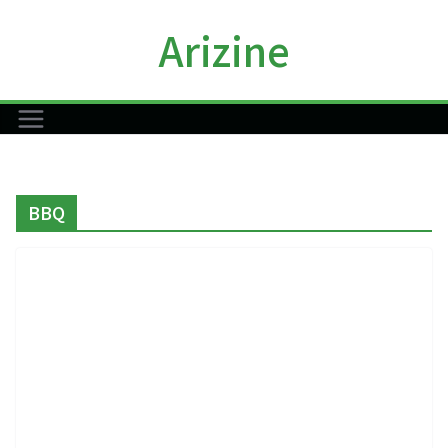
コ
Arizine
ン
テ
ン
ツ
へ
ス
キ
BBQ
ッ
プ