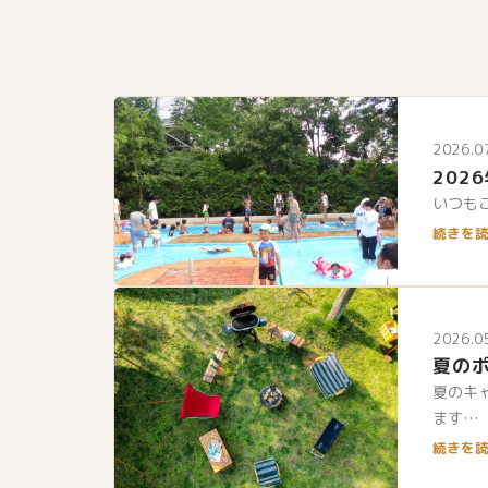
2026.0
202
いつもご
続きを読
2026.0
夏の
夏のキ
ます…
続きを読