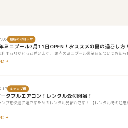
7.05
最新のお知らせ
6年ミニプール7月11日OPEN！おススメの夏の過ごし方
利用ありがとうございます。 場内のミニプール営業日についてお知らせです
む →
5.17
キャンプ場
ポータブルエアコン！レンタル受付開始！
ャンプを快適に過ごすためのレンタル品紹介です！ 【レンタル時の注意
む →