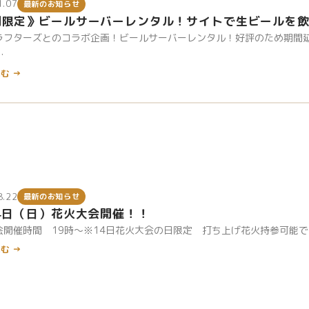
1.07
最新のお知らせ
間限定》ビールサーバーレンタル！サイトで生ビールを
ラフターズとのコラボ企画！ビールサーバーレンタル！好評のため期間延
…
む →
8.22
最新のお知らせ
4日（日）花火大会開催！！
会開催時間 19時～※14日花火大会の日限定 打ち上げ花火持参可能
む →