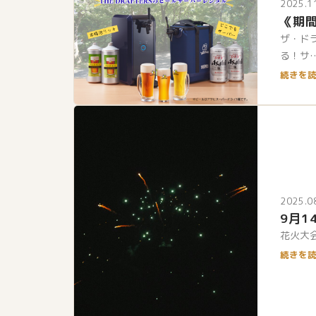
2025.1
《期
ザ・ド
る！サ
続きを読
2025.0
9月1
花火大
続きを読