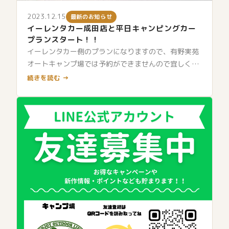
2023.12.15
最新のお知らせ
イーレンタカー成田店と平日キャンピングカー
プランスタート！！
イーレンタカー側のプランになりますので、有野実苑
オートキャンプ場では予約ができませんので宜しくお
願い致します。
続きを読む →