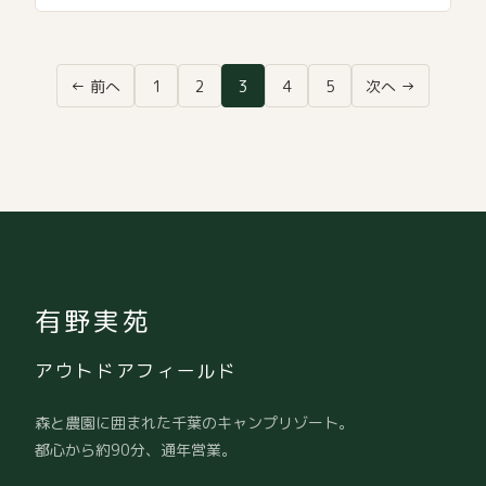
投
← 前へ
1
2
3
4
5
次へ →
稿
の
ペ
ー
ジ
送
り
有野実苑
アウトドアフィールド
森と農園に囲まれた千葉のキャンプリゾート。
都心から約90分、通年営業。