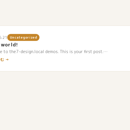
6.21
Uncategorized
 world!
 to the7-design.local demos. This is your first post.…
む →