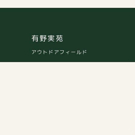
有野実苑
アウトドアフィールド
森と農園に囲まれた千葉のキャンプリゾート。
都心から約90分、通年営業。
〒289-1342
千葉県山武市板中新田224
TEL:
0475-89-1719