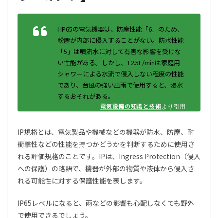
I IP65の電気機器は、防塵性能「6」のため、
粉塵が内部に侵入することがない。防水性能
「5」は噴流水に対して有害な影響を受けな
い性能がある。しかし、12.5L/minは家庭用
シャワーによる水流で侵入しない程度の性能
であり、台風の強い風雨で使用すると、浸水
するおそれがある。
電気設備の知識と技術
より引用
IP規格とは、電気製品や機械などの機器が防水、防塵、耐
衝撃性などの性能を持つかどうかを判断するために使用さ
れる評価規格のことです。IPは、Ingress Protection（侵入
への保護）の略語で、機器が外部の物質や液体から侵入さ
れる可能性に対する保護性能を表します。
IP65レベルになると、雨などの影響も心配しなくても野外
で使用できるでしょう。