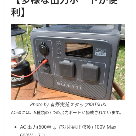
利】
Photo by 有野実苑スタッフKATSUKI
AC60には、5種類の7つの出力ポートが搭載されています。
AC 出力(600W まで対応純正弦波) 100V,Max
600W：2口