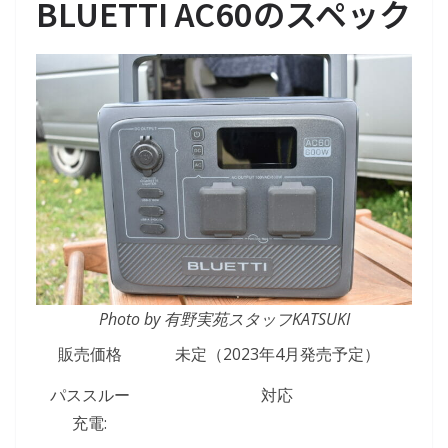
BLUETTI AC60のスペック
Photo by 有野実苑スタッフKATSUKI
販売価格
未定（2023年4月発売予定）
パススルー
対応
充電: