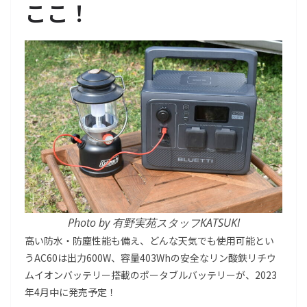
ここ！
Photo by 有野実苑スタッフKATSUKI
高い防水・防塵性能も備え、どんな天気でも使用可能とい
うAC60は出力600W、容量403Whの安全なリン酸鉄リチウ
ムイオンバッテリー搭載のポータブルバッテリーが、2023
年4月中に発売予定！