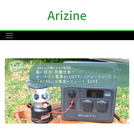
コ
Arizine
ン
テ
ン
ツ
へ
ス
キ
ッ
プ