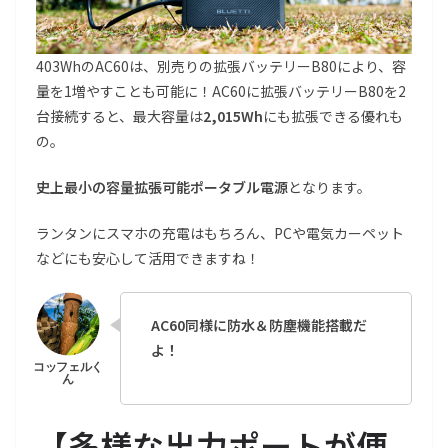
403WhのAC60は、別売りの拡張バッテリーB80により、容
量を1増やすことも可能に！AC60に拡張バッテリーB80を2
台接続すると、最大容量は
2,015Wh
にも拡張できる優れも
の。
史上最小の容量拡張可能ポータブル電源
となります。
ランタンにスマホの充電はもちろん、PCや電気カーペット
などにも安心して活用できますね！
AC60同様に防水＆防塵機能搭載だ
よ！
【多様な出力ポートが便