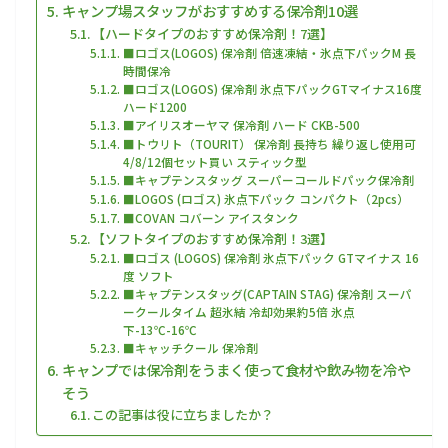
キャンプ場スタッフがおすすめする保冷剤10選
【ハードタイプのおすすめ保冷剤！7選】
■ロゴス(LOGOS) 保冷剤 倍速凍結・氷点下パックM 長
時間保冷
■ロゴス(LOGOS) 保冷剤 氷点下パックGTマイナス16度
ハード1200
■アイリスオーヤマ 保冷剤 ハード CKB-500
■トウリト（TOURIT） 保冷剤 長持ち 繰り返し使用可
4/8/12個セット買い スティック型
■キャプテンスタッグ スーパーコールドパック保冷剤
■LOGOS (ロゴス) 氷点下パック コンパクト（2pcs）
■COVAN コバーン アイスタンク
【ソフトタイプのおすすめ保冷剤！3選】
■ロゴス (LOGOS) 保冷剤 氷点下パック GTマイナス 16
度 ソフト
■キャプテンスタッグ(CAPTAIN STAG) 保冷剤 スーパ
ークールタイム 超氷結 冷却効果約5倍 氷点
下-13℃-16℃
■キャッチクール 保冷剤
キャンプでは保冷剤をうまく使って食材や飲み物を冷や
そう
この記事は役に立ちましたか？