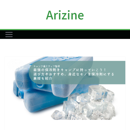
コ
Arizine
ン
テ
ン
ツ
へ
ス
キ
ッ
プ