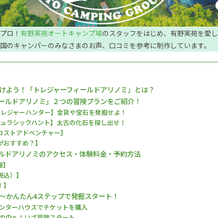
プロ！
有野実苑オートキャンプ場
のスタッフをはじめ、有野実苑を愛し
国のキャンパーのみなさまのお声、口コミを参考に制作しています。
けよう！「トレジャーフィールドアリノミ」とは？
ールドアリノミ」２つの冒険プランをご紹介！
トレジャーハンター】金貨や宝石を発掘せよ！
ジュラシックハント】太古の化石を探し出せ！
ロストアドベンチャー】
がおすすめ？】
ルドアリノミのアクセス・体験料金・予約方法
報】
税込）】
！】
〜かんたん4ステップで発掘スタート！
】センターハウスでチケットを購入
】扉の中へ！いざ冒険スタート