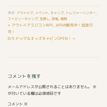
タグ:
アウトドア
,
イベント
,
キャンプ
,
トレジャーハンター
,
ファミリーキャンプ
,
宝探し
,
恐竜
,
海賊
投
« アウトドアラジコンWPL JAPAN販売中！試走行
稿
可！
ナ
8/5 ドッグ＆キッズキャビンOPEN！ »
ビ
ゲ
ー
シ
ョ
コメントを残す
ン
メールアドレスが公開されることはありません。
※
が付いている欄は必須項目です
コメント
※