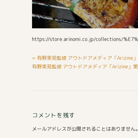
https://store.arinomi.co.jp/colle
投
« 有野実苑監修 アウトドアメディア「Arizin
稿
有野実苑監修 アウトドアメディア「Arizine」
ナ
ビ
ゲ
ー
シ
コメントを残す
ョ
メールアドレスが公開されることはありません
ン