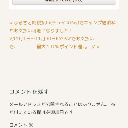
投
« ふるさと納税払い(チョイスPay)でキャンプ宿泊料
稿
がお支払い可能になりました！
ナ
\\11月1日～11月30日PAYPAYでお支払い
で、 最大１０％ポイント還元！// »
ビ
ゲ
ー
シ
ョ
コメントを残す
ン
メールアドレスが公開されることはありません。
※
が付いている欄は必須項目です
コメント
※