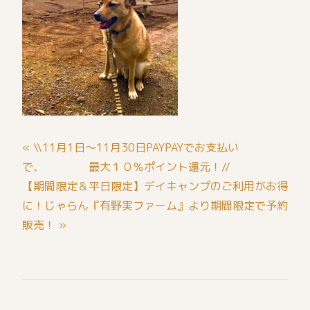
投
« \\11月1日～11月30日PAYPAYでお支払い
稿
で、 最大１０％ポイント還元！//
ナ
【期間限定＆平日限定】デイキャンプのご利用がお得
に！じゃらん『有野実ファーム』より期間限定で予約
ビ
販売！ »
ゲ
ー
シ
ョ