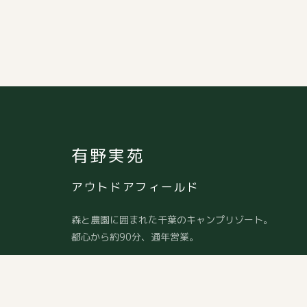
有野実苑
アウトドアフィールド
森と農園に囲まれた千葉のキャンプリゾート。
都心から約90分、通年営業。
〒289-1342
千葉県山武市板中新田224
TEL:
0475-89-1719