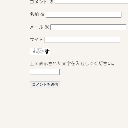
コメント
※
名前
※
メール
※
サイト
上に表示された文字を入力してください。