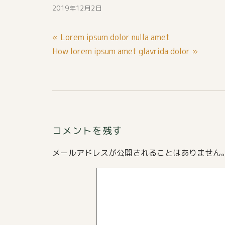
2019年12月2日
投
« Lorem ipsum dolor nulla amet
稿
How lorem ipsum amet glavrida dolor »
ナ
ビ
ゲ
ー
シ
コメントを残す
ョ
メールアドレスが公開されることはありません
ン