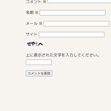
コメント
※
名前
※
メール
※
サイト
上に表示された文字を入力してください。