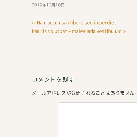
2019年10月10日
投
« Nam accumsan libero sed imperdiet
稿
Mauris volutpat – malesuada vestibulum »
ナ
ビ
ゲ
ー
シ
コメントを残す
ョ
メールアドレスが公開されることはありません
ン