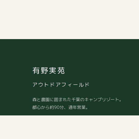
有野実苑
アウトドアフィールド
森と農園に囲まれた千葉のキャンプリゾート。
都心から約90分、通年営業。
〒289-1342
千葉県山武市板中新田224
TEL:
0475-89-1719