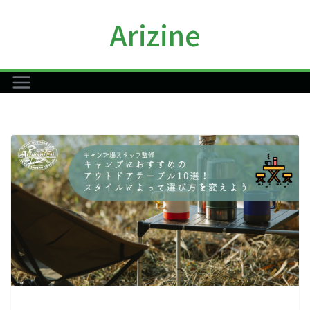
コ
Arizine
ン
テ
ン
ツ
へ
ス
キ
ッ
プ