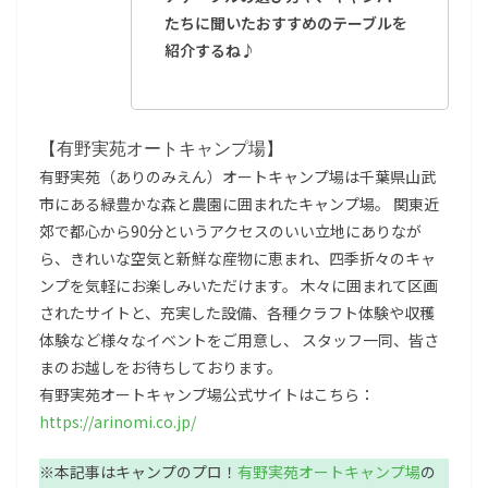
たちに聞いたおすすめのテーブルを
紹介するね♪
【有野実苑オートキャンプ場】
有野実苑（ありのみえん）オートキャンプ場は千葉県山武
市にある緑豊かな森と農園に囲まれたキャンプ場。 関東近
郊で都心から90分というアクセスのいい立地にありなが
ら、きれいな空気と新鮮な産物に恵まれ、四季折々のキャ
ンプを気軽にお楽しみいただけます。 木々に囲まれて区画
されたサイトと、充実した設備、各種クラフト体験や収穫
体験など様々なイベントをご用意し、 スタッフ一同、皆さ
まのお越しをお待ちしております。
有野実苑オートキャンプ場公式サイトはこちら：
https://arinomi.co.jp/
※本記事はキャンプのプロ！
有野実苑オートキャンプ場
の