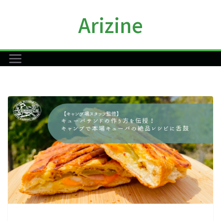
コ
Arizine
ン
テ
ン
ツ
へ
ス
キ
ッ
プ