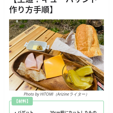
作り方手順
】
Photo by HITOMI（Arizineライター）
【材料】
・バゲット 20cm程にカットしたもの