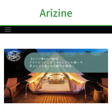
コ
Arizine
ン
テ
ン
ツ
へ
ス
キ
ッ
プ