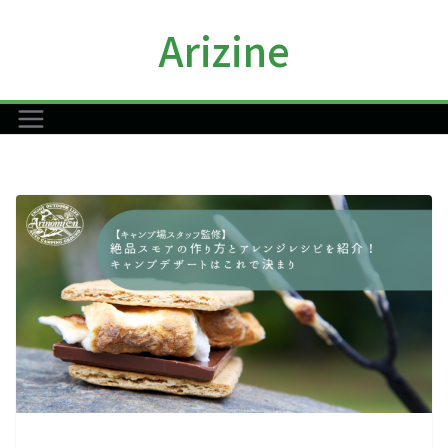
コ
Arizine
ン
テ
ン
ツ
へ
ス
キ
ッ
プ