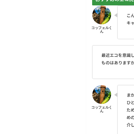
こ
キ
最近エコを意識
ものはあります
ま
ひ
た
め
介