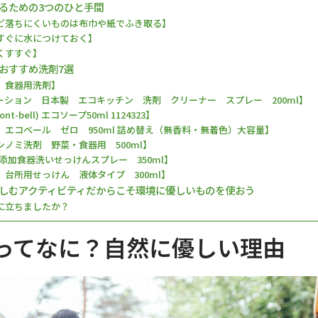
るための3つのひと手間
ど落ちにくいものは布巾や紙でふき取る】
すぐに水につけておく】
くすすぐ】
おすすめ洗剤7選
 食器用洗剤】
ーション 日本製 エコキッチン 洗剤 クリーナー スプレー 200ml】
t-bell) エコソープ50ml 1124323】
 エコベール ゼロ 950ml 詰め替え（無香料・無着色）大容量】
ノミ洗剤 野菜・食器用 500ml】
I 無添加食器洗いせっけんスプレー 350ml】
 台所用せっけん 液体タイプ 300ml】
しむアクティビティだからこそ環境に優しいものを使おう
に立ちましたか？
ってなに？自然に優しい理由