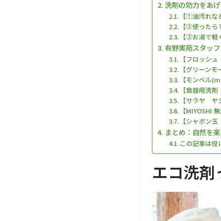
洗剤の効力をあげ
【①油汚れな
【②使ったら
【③お湯で軽
有野実苑スタッフ
【フロッシュ
【グリーンモ
【モンベル(mon
【食器用洗剤
【サラヤ ヤシ
【MIYOSH
【シャボン玉
まとめ：自然を楽
この記事は役
エコ洗剤