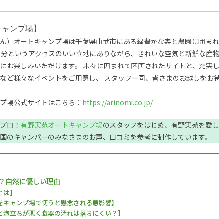
キャンプ場】
ん）オートキャンプ場は千葉県山武市にある緑豊かな森と農園に囲まれ
0分というアクセスのいい立地にありながら、きれいな空気と新鮮な産
にお楽しみいただけます。 木々に囲まれて区画されたサイトと、充実
など様々なイベントをご用意し、 スタッフ一同、皆さまのお越しをお
プ場公式サイトはこちら：
https://arinomi.co.jp/
プロ！
有野実苑オートキャンプ場
のスタッフをはじめ、有野実苑を愛し
国のキャンパーのみなさまのお声、口コミを参考に制作しています。
？自然に優しい理由
とは】
をキャンプ場で使うと懸念される悪影響】
と泡立ちが悪く食器の汚れは落ちにくい？】