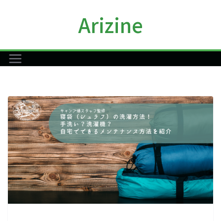
コ
Arizine
ン
テ
ン
ツ
へ
ス
キ
ッ
プ