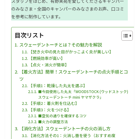
スタッフをはじめ、有野実苑を愛してくださるキャンパー
のみなさま・全国のキャンパーのみなさまのお声、口コミ
を参考に制作しています。
目次リスト
スウェーデントーチとは？その魅力を解説
【焚き火中の見た目がかっこよく炎が美しい】
【燃焼効率が高い】
【点火・消火が簡単】
【着火方法】簡単！スウェーデントーチの点火手順とコ
ツ
【手順1：乾燥した丸太を選ぶ】
■今回使用した丸太「WOODSTOCK (ウッドストック)
スウェーデントーチ mini ヤマザクラ」
【手順2：着火剤を仕込む】
【手順3：火をつける】
■空気の通りを確保するコツ
■火力の調整方法
【消化方法】スウェーデントーチの火の消し方
【消化方法その1：火消し壺を使う（おすすめ度