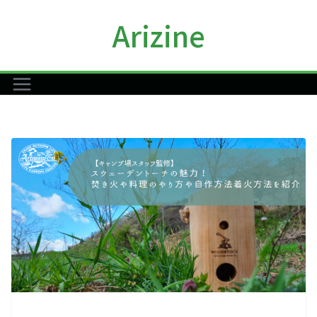
コ
Arizine
ン
テ
ン
ツ
へ
ス
キ
ッ
プ