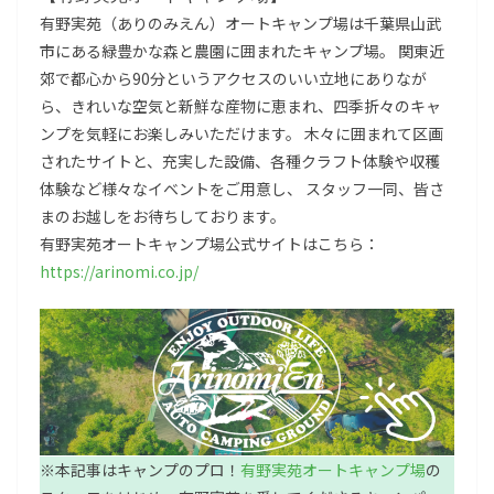
有野実苑（ありのみえん）オートキャンプ場は千葉県山武
市にある緑豊かな森と農園に囲まれたキャンプ場。 関東近
郊で都心から90分というアクセスのいい立地にありなが
ら、きれいな空気と新鮮な産物に恵まれ、四季折々のキャ
ンプを気軽にお楽しみいただけます。 木々に囲まれて区画
されたサイトと、充実した設備、各種クラフト体験や収穫
体験など様々なイベントをご用意し、 スタッフ一同、皆さ
まのお越しをお待ちしております。
有野実苑オートキャンプ場公式サイトはこちら：
https://arinomi.co.jp/
※本記事はキャンプのプロ！
有野実苑オートキャンプ場
の