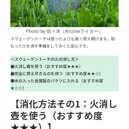
Photo by 佐々木（Arizineライター）
スウェーデントーチは思ったよりも長く燃え続けます。前
もって火を消す準備をしておくと安心です。
＜
スウェーデントーチの火の消し方
＞
●
火消し壺を使う
（おすすめ度★★★）
●完全に燃え尽きるのを待つ（おすすめ度★★☆）
●
水の入った金属製のバケツに入れる
（おすすめ度
★☆☆）
【
消化方法その1：火消し
壺を使う（おすすめ度
★★★）
】