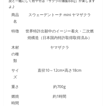
炭と一緒にして燃やせば「サクラの燻製BBQ」が楽します
よ♪
商品
スウェーデントーチ mini ヤマザクラ
名
特徴
世界特許出願中のイージー着火・二次燃
焼構造（日本国内特許取得取得済み）
木材
ヤマザクラ
の種
類
サイ
直径10～12cm×高さ18cm
ズ
重さ
約700g
燃焼
約1時間
時間