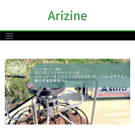
コ
Arizine
ン
テ
ン
ツ
へ
ス
キ
ッ
プ