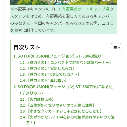
※本記事はキャンプのプロ！
有野実苑オートキャンプ場
の
スタッフをはじめ、有野実苑を愛してくださるキャンパー
のみなさま・全国のキャンパーのみなさまのお声、口コミ
を参考に制作しています。
目次リスト
SOTOのFUSION(フュージョン) ST-330の魅力！
【魅力その1：コンパクトで軽量な分離型バーナー】
【魅力その2：安定した火力】
【魅力その3：CD缶で低コスト】
【魅力その4：風に強い】
SOTOのFUSION(フュージョン) ST-330で気になる点
（デメリット）
【火力は控えめ】
【五徳が熱くなりやすいので火傷に注意】
【小さなクッカーは少し不安定になることも】
【火がつかない？！中心部の電極が外れやすいので注
意！】