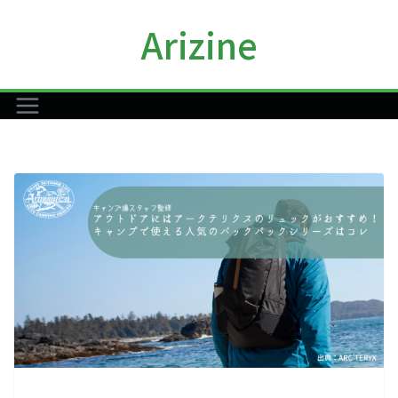
コ
Arizine
ン
テ
ン
ツ
へ
ス
キ
ッ
プ