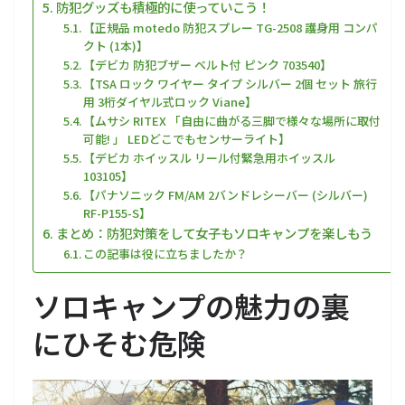
防犯グッズも積極的に使っていこう！
【正規品 motedo 防犯スプレー TG-2508 護身用 コンパ
クト (1本)】
【デビカ 防犯ブザー ベルト付 ピンク 703540】
【TSA ロック ワイヤー タイプ シルバー 2個 セット 旅行
用 3桁ダイヤル式ロック Viane】
【ムサシ RITEX 「自由に曲がる三脚で様々な場所に取付
可能! 」 LEDどこでもセンサーライト】
【デビカ ホイッスル リール付緊急用ホイッスル
103105】
【パナソニック FM/AM 2バンドレシーバー (シルバー)
RF-P155-S】
まとめ：防犯対策をして女子もソロキャンプを楽しもう
この記事は役に立ちましたか？
ソロキャンプの魅力の裏
にひそむ危険