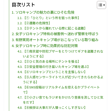
目次リスト
ソロキャンプの魅力の裏にひそむ危険
【①「ひとり」という所を狙った事件】
【②遭難の危険性】
【③テントから離れている際に起こる盗難】
女子ソロキャンプ特有の被害例〜迷わず警察を呼ぼう
有野実苑オートキャンプ場がおこなっている取り組み
女子ソロキャンプ時に効果的な防犯対策
【①南京錠や防犯ブザーをとりつけてギアを盗難されな
いようにする】
【②ひと気のある場所にテントを張る】
【③安全管理の行き届いたキャンプ場を選ぶ】
【④ソロキャンプということを主張しない】
【⑤人感センサーライトで人が近づいてきたらわかるよ
うにする】
【⑥SNS投稿はリアルタイムを控えるかプライベート
で】
【⑦小さい音でもラジオをかけたり音楽を流してひと気
をだす】
【⑧挨拶は大事だが人懐っこくしすぎない】